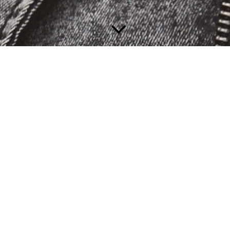
 Frankfurt Artbar
lturcafé Windrose, Oberursel
sierte Musik in die Schule
 Nesenstrasse Frankfurt