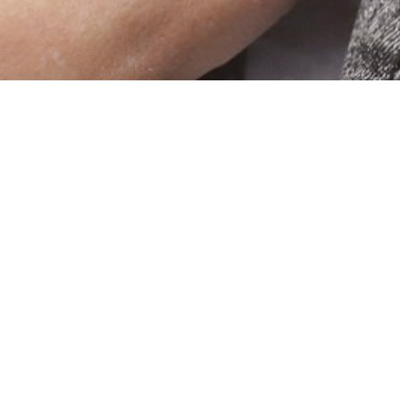
Upcoming Events
23.04.2026 19.00 Uhr mit Soundwichmaker in der
01.05.2026 19.30 Uhr mit Soundwichmaker im Ku
Mai 2026 Schuljazzkonzerte mit Jazz und improvi
31.05.2026 18.00 Uhr mit Soundwichmaker in der
12.06.2026 Privatevent
4.07.2026 mit Soundwichmaker Privatevent