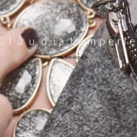
C l a u d i a L e m p e r l e
Singer Vocalcoach